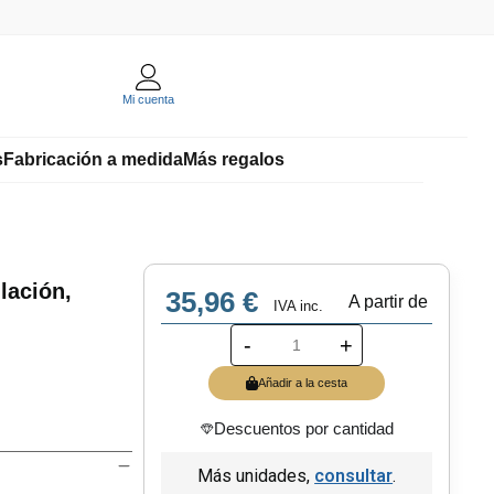
Mi cuenta
s
Fabricación a medida
Más regalos
lación,
35,96 €
A partir de
IVA inc.
-
+
Añadir a la cesta
Descuentos por cantidad
Más unidades,
consultar
.