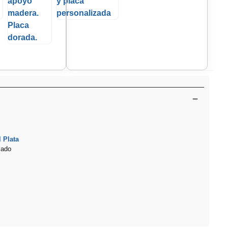
 Plata
zado