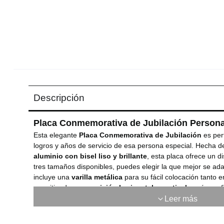
Descripción
Placa Conmemorativa de Jubilación Persona
Esta elegante
Placa Conmemorativa de Jubilación
es per
logros y años de servicio de esa persona especial. Hecha 
aluminio con bisel liso y brillante
, esta placa ofrece un 
tres tamaños disponibles, puedes elegir la que mejor se ad
incluye una
varilla metálica
para su fácil colocación tanto 
permitiendo una
posición horizontal o vertical
según prefi
Leer más
¿Por qué deberías elegir esta placa?
Esta placa es el reg
momento inolvidable y de reconocimiento . Su acabado de alt
hacen destacar como un artículo conmemorativo que perdur