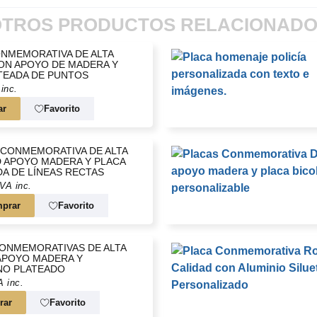
o, nuestras placas ofrecen
ada detalle cuenta, y nosotros
TROS PRODUCTOS RELACIONAD
NMEMORATIVA DE ALTA
ON APOYO DE MADERA Y
TEADA DE PUNTOS
inc.
ar
Favorito
 CONMEMORATIVA DE ALTA
D APOYO MADERA Y PLACA
A DE LÍNEAS RECTAS
IVA inc.
prar
Favorito
ONMEMORATIVAS DE ALTA
APOYO MADERA Y
NO PLATEADO
A inc.
rar
Favorito