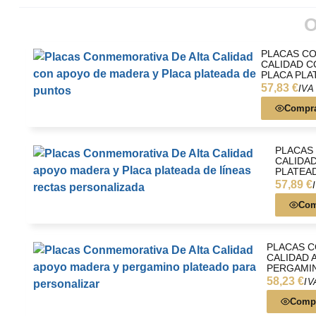
colega que se jubila o un reconocimiento para un ser querid
una solución económica sin sacrificar estilo ni excelencia. C
O
nos encargamos de que sea perfecto.
PLACAS CO
CALIDAD C
PLACA PLA
57,83 €
IVA 
Compr
PLACAS
CALIDA
PLATEAD
57,89 €
Com
PLACAS C
CALIDAD 
PERGAMI
58,23 €
IV
Comp