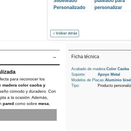
Volver Atrás
Ficha técnica
Acabado de madera:
Color Caoba
lizada
Soporte:
Apoyo Metal
fecta para reconocer los
Modelos de Placas:
Aluminio bisel
de
madera color caoba y
Tipo:
Producto personali
diseño cómodo y duradero. Con
apta a la ocasión. Además,
en
pared
como sobre
mesa
,
eras.
alo ideal para marcar un
a calidad y su versatilidad la
a en el tiempo. Ya sea para