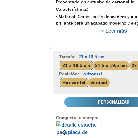
Presentado en estuche de cartoncillo.
Características:
•
Material
: Combinación de
madera y alu
brillante
para un acabado moderno y ele
•
Medidas
: Disponible en
3 tamaños dife
Leer más
adaptarse a tus necesidades.
•
Color
:
Caoba
que otorga un toque cálido
•
Apoyo
:
Varilla metálica
para colocar en
Tamaño:
21 x 16,5 cm
de colgar en pared.
21 x 16,5 cm
24,5 x 19,5 cm
29
•
Posición ajustable
: Se puede exhibir 
vertical
.
Posición:
Horizontal
•
Presentación estándar
: Viene en un
es
Horizontal
Vertical
cartón
.
•
Opción premium
: Presentación en
estu
disponible para darle un toque extra de dis
PERSONALIZAR
Completa tu compra