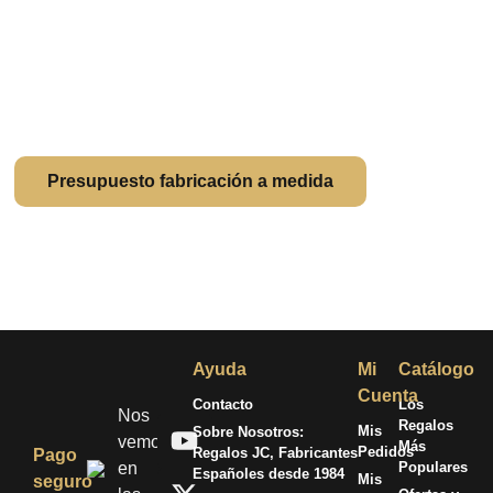
¿Quieres regalar algo aún
más personalizado?
Cuéntanos al detalle tu proyecto. Somos fabricantes con
fundición propia: damos vida a tus ideas (por locas que
parezcan).
Presupuesto fabricación a medida
Ayuda
Mi
Catálogo
Cuenta
Contacto
Los
Nos
Regalos
Mis
Sobre Nosotros:
vemos
Más
Pedidos
Regalos JC, Fabricantes
Pago
en
Populares
Españoles desde 1984
Mis
seguro