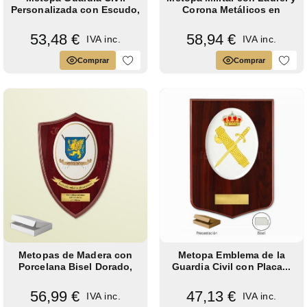
Personalizada con Escudo,
Corona Metálicos en
Pergamino,...
Bronce y...
53,48 €
58,94 €
IVA inc.
IVA inc.
Comprar
Comprar
Metopas de Madera con
Metopa Emblema de la
Porcelana Bisel Dorado,
Guardia Civil con Placa...
Modelos...
56,99 €
47,13 €
IVA inc.
IVA inc.