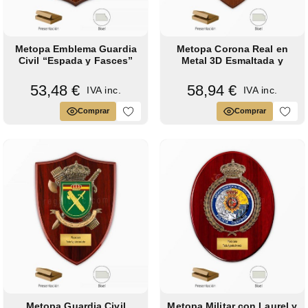
Metopa Emblema Guardia
Metopa Corona Real en
Civil “Espada y Fasces”
Metal 3D Esmaltada y
con Placa...
Porcelana...
53,48 €
58,94 €
IVA inc.
IVA inc.
Comprar
Comprar
Metopa Guardia Civil
Metopa Militar con Laurel y