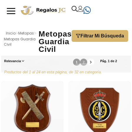
Metopas
Inicio
>
Metopas
>
Filtrar Mi Búsqueda
Metopas Guardia
Guardia
Civil
Civil
Relevancia
Pág. 1 de 2
1
2
Productos del 1 al 24 en esta página, de 32 en categoría.