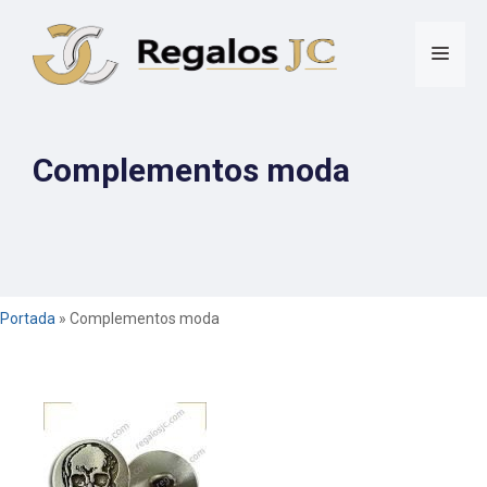
Saltar
al
Men
contenido
Complementos moda
Portada
»
Complementos moda