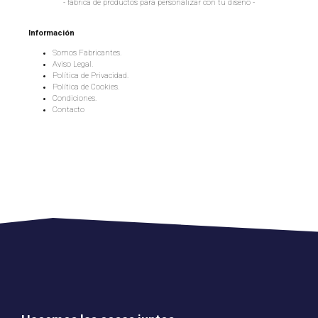
- fábrica de productos para personalizar con tu diseño -
Información
Somos Fabricantes.
Aviso Legal.
Política de Privacidad.
Política de Cookies.
Condiciones.
Contacto