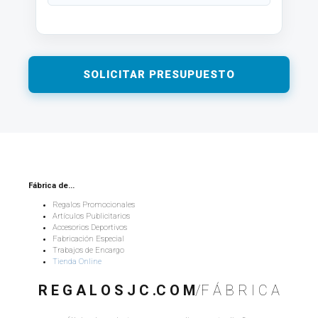
Fábrica de...
Regalos Promocionales
Artículos Publicitarios
Accesorios Deportivos
Fabricación Especial
Trabajos de Encargo
Tienda Online
R E G A L O S J C .C O M
/F Á B R I C A