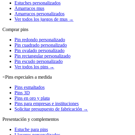
Estuches personalizados
Amarracos mus
Amarracos personalizados
Ver todos los juegos de mus →
Comprar pins
Pin redondo personalizado
Pin cuadrado personalizado
Pin ovalado personalizado
Pin rectangular personalizado
Pin escudo personalizado
Ver todos los pins →
<
Pins especiales a medida
Pins esmaltados
Pins 3D
Pins en oro y plata
Pins para empresas e instituciones
Solicitar presupuesto de fabricación →
Presentación y complementos
Estuche para pins
Llaveros personalizados