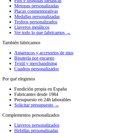
Pins e insignias metálicas
Metopas personalizadas
Placas conmemorativas
Medallas personalizadas
Trofeos personalizados
Llaveros metálicos
Ver todo lo que fabricamos →
También fabricamos
Amarracos y accesorios de mus
Bisutería por encargo
Textil y merchandising
Cuadros personalizados
Por qué elegirnos
Fundición propia en España
Fabricantes desde 1984
Presupuesto en 24h laborables
Solicitar presupuesto →
Complementos personalizados
Llaveros personalizados
Hebillas personalizadas