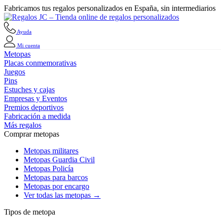
Fabricamos tus regalos personalizados en España, sin intermediarios
Ayuda
Mi cuenta
Metopas
Placas conmemorativas
Juegos
Pins
Estuches y cajas
Empresas y Eventos
Premios deportivos
Fabricación a medida
Más regalos
Comprar metopas
Metopas militares
Metopas Guardia Civil
Metopas Policía
Metopas para barcos
Metopas por encargo
Ver todas las metopas →
Tipos de metopa