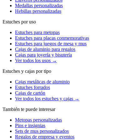
Medallas personalizadas
Hebillas personalizadas
Estuches por uso
Estuches para metopas
Estuches para placas conmemorativas
Estuches para juegos de mesa y mus
Cajas de aluminio para regalos
Cajas para joyería y bisutería
Ver todos los usos →
Estuches y cajas por tipo
Cajas metálicas de aluminio
Estuches forrados
Cajas de cartón
Ver todos los estuches y cajas →
También te puede interesar
Metopas personalizadas
Pins e insignias
Sets de mus personalizados
Regalos de empresa y eventos