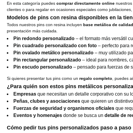
En esta categoría puedes
comprar directamente online
nuestros 
clientes o para regalar en ocasiones especiales como jubilaciones,
Modelos de pins con resina disponibles en la tie
Todos nuestros pins con resina incluyen
base metálica de calida
presentación más cuidada.
Pin redondo personalizado
– el formato más versátil c
Pin cuadrado personalizado con foto
– perfecto para r
Pin ovalado metálico personalizado
– muy utilizado pa
Pin rectangular personalizado
– ideal para nombres, ca
Pin escudo personalizado
– pensado para fuerzas de se
Si quieres presentar tus pins como un
regalo completo
, puedes a
¿Para quién son estos pins metálicos personaliz
Empresas
que necesitan un detalle corporativo con su l
Peñas, clubes y asociaciones
que quieren un distintiv
Fuerzas de seguridad y organismos oficiales
que requ
Eventos y homenajes
donde se busca un
detalle de r
Cómo pedir tus pins personalizados paso a paso