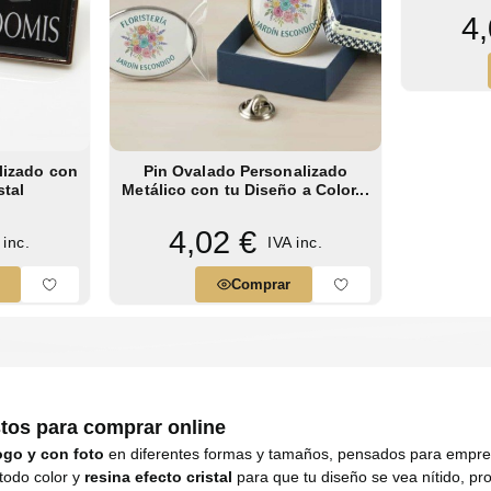
4,
lizado con
Pin Ovalado Personalizado
stal
Metálico con tu Diseño a Color...
4,02 €
 inc.
IVA inc.
Comprar
stos para comprar online
ogo y con foto
en diferentes formas y tamaños, pensados para empresa
 todo color y
resina efecto cristal
para que tu diseño se vea nítido, pr