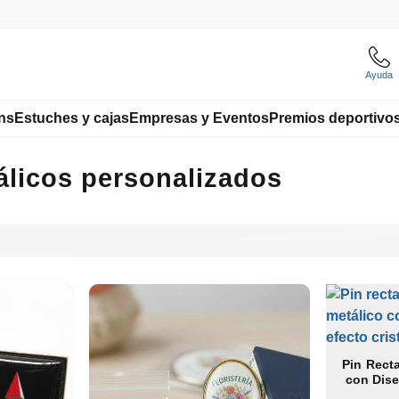
Ayuda
ns
Estuches y cajas
Empresas y Eventos
Premios deportivo
álicos personalizados
Pin Rect
con Dise