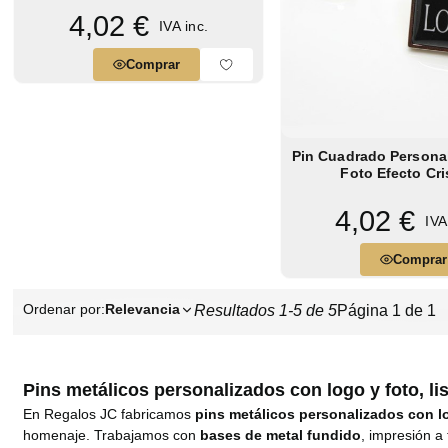
4,02 €
IVA inc.
Comprar
Pin Cuadrado Persona
Foto Efecto Cri
4,02 €
IVA
Comprar
Ordenar por:
Relevancia
Resultados 1-5 de 5
Página 1 de 1
Pins metálicos personalizados con logo y foto, li
En Regalos JC fabricamos
pins metálicos personalizados con l
homenaje. Trabajamos con
bases de metal fundido
, impresión a