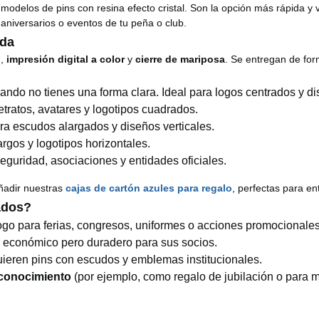
modelos de pins con resina efecto cristal. Son la opción más rápida y v
 aniversarios o eventos de tu peña o club.
nda
d
,
impresión digital a color
y
cierre de mariposa
. Se entregan de for
uando no tienes una forma clara. Ideal para logos centrados y 
etratos, avatares y logotipos cuadrados.
ra escudos alargados y diseños verticales.
rgos y logotipos horizontales.
guridad, asociaciones y entidades oficiales.
ñadir nuestras
cajas de cartón azules para regalo
, perfectas para ent
ados?
ogo para ferias, congresos, uniformes o acciones promocionales
o económico pero duradero para sus socios.
ieren pins con escudos y emblemas institucionales.
econocimiento
(por ejemplo, como regalo de jubilación o para m