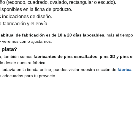
eño (redondo, cuadrado, ovalado, rectangular o escudo).
sponibles en la ficha de producto.
s indicaciones de diseño.
fabricación y el envío.
habitual de fabricación
es de
10 a 20 días laborables
, más el tiemp
 y veremos cómo ajustarnos.
 plata?
ta, también somos
fabricantes de pins esmaltados, pins 3D y pins e
do desde nuestra fábrica.
 todavía en la tienda online, puedes visitar nuestra sección de
fábrica
s adecuados para tu proyecto.
alar algo aún más p