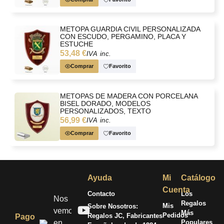
METOPA GUARDIA CIVIL PERSONALIZADA
CON ESCUDO, PERGAMINO, PLACA Y
ESTUCHE
53,48 €
IVA inc.
Comprar
Favorito
METOPAS DE MADERA CON PORCELANA
BISEL DORADO, MODELOS
PERSONALIZADOS, TEXTO
AGRADECIMIENTO Y PRESENTACIÓN
56,99 €
IVA inc.
Comprar
Favorito
Ayuda
Mi
Catálogo
Cuenta
Contacto
Los
Nos
Regalos
Mis
Sobre Nosotros:
vemos
Más
Pedidos
Regalos JC, Fabricantes
Pago
en
Populares