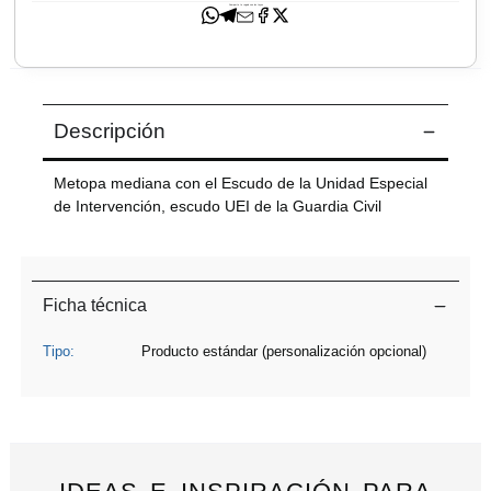
Comparte tu regalo con los tuyos
Envíanos tus sugerencias
Descripción
Metopa mediana con el Escudo de la Unidad Especial
de Intervención, escudo UEI de la Guardia Civil
Leer más
Ficha técnica
Tipo:
Producto estándar (personalización opcional)