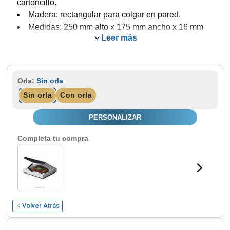
cartoncillo.
Madera: rectangular para colgar en pared.
Medidas: 250 mm alto x 175 mm ancho x 16 mm
Leer más
grosor.
Color: caoba.
Porcelana: Escudo de la Unidad Especial de
Intervención, escudo UEI de la Guardia Civil
Orla:
Sin orla
Española.
Sin orla
Con orla
Personalización: calidad fotográfica.
Opcional: orla para texto.
PERSONALIZAR
Completa tu compra
Volver Atrás