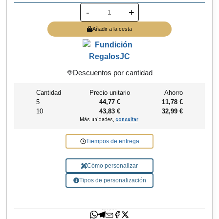
-
+
Añadir a la cesta
Descuentos por cantidad
Cantidad
Precio unitario
Ahorro
5
44,77 €
11,78 €
10
43,83 €
32,99 €
Más unidades,
consultar
.
Tiempos de entrega
Cómo personalizar
Tipos de personalización
¿Necesitas ayuda?
Comparte tu regalo con los tuyos