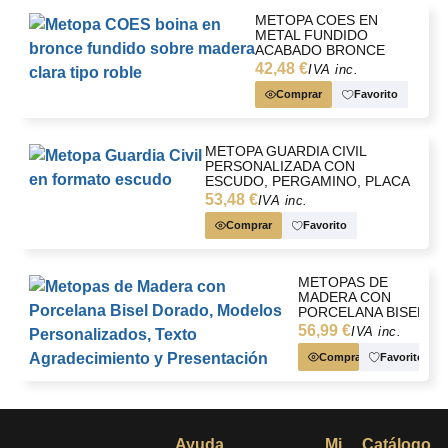
METOPA COES EN
METAL FUNDIDO
ACABADO BRONCE
CON PLACA TEXTO
42,48 €
IVA inc.
AGRADECIMIENTO Y
ESTUCHE KRAFT
Comprar
Favorito
METOPA GUARDIA CIVIL
PERSONALIZADA CON
ESCUDO, PERGAMINO, PLACA
Y ESTUCHE
53,48 €
IVA inc.
Comprar
Favorito
METOPAS DE
MADERA CON
PORCELANA BISEL
DORADO,
56,99 €
IVA inc.
MODELOS
PERSONALIZADOS,
Comprar
Favorito
TEXTO
AGRADECIMIENTO
Y PRESENTACIÓN
Ayuda
Mi
Catálogo