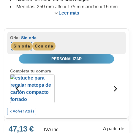
Medidas: 250 mm alto x 175 mm ancho x 16 mm
Leer más
grosor.
Color: caoba.
Porcelana: Escudo Guardia Civil Emblema ATGC.
Personalización: calidad fotográfica.
Orla:
Sin orla
Opcional: orla y placa agradecimiento
Sin orla
Con orla
PERSONALIZAR
Completa tu compra
Volver Atrás
47,13 €
A partir de
IVA inc.