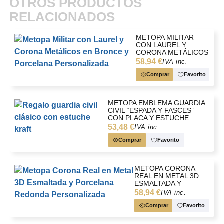
OTROS PRODUCTOS
RELACIONADOS
METOPA MILITAR
CON LAUREL Y
CORONA METÁLICOS
EN BRONCE Y
58,94 €
IVA inc.
PORCELANA
PERSONALIZADA
Comprar
Favorito
METOPA EMBLEMA GUARDIA
CIVIL “ESPADA Y FASCES”
CON PLACA Y ESTUCHE
53,48 €
IVA inc.
Comprar
Favorito
METOPA CORONA
REAL EN METAL 3D
ESMALTADA Y
PORCELANA
58,94 €
IVA inc.
REDONDA
PERSONALIZADA
Comprar
Favorito