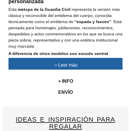
personalizada
Esta
metopa de la Guardia Civil
representa la versión más
clásica y reconocible del emblema del cuerpo, conocida
técnicamente como el emblema de
“espada y fasces”
. Está
pensada para homenajes, jubilaciones, reconocimientos,
despedidas y actos conmemorativos en los que se busca una
pieza sobria, representativa y con una estética institucional
muy marcada.
A diferencia de otros modelos con escudo central
personalizable, esta metopa corresponde a la versión
Leer más
clásica del emblema de la Guardia Civil, conocida como
“espada y fasces”, y la personalización se realiza
únicamente en la placa dorada.
+ INFO
Una metopa con el emblema tradicional de la
ENVÍO
Guardia Civil
El elemento principal de esta metopa es el
emblema clásico
de la Guardia Civil
, compuesto por la
espada
y el
haz de
lictores o fasces
, símbolos históricos y representativos del
IDEAS E INSPIRACIÓN PARA
cuerpo. En la parte superior incorpora además la
Corona
REGALAR
Real en volumen 3D
, que refuerza su presencia visual y su