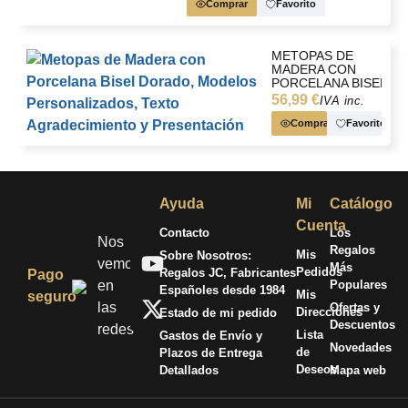
más personalizables?
Comprar
Favorito
La diferencia principal es que esta metopa mantiene fijo el
emblema clásico de la Guardia Civil y la personalización se
METOPAS DE
MADERA CON
limita a la placa, mientras que otros modelos permiten
PORCELANA BISEL
personalizar también el escudo o elementos adicionales.
DORADO,
56,99 €
IVA inc.
MODELOS
PERSONALIZADOS,
Comprar
Favorito
TEXTO
AGRADECIMIENTO
Y PRESENTACIÓN
Ayuda
Mi
Catálogo
Cuenta
Contacto
Los
Nos
Regalos
Mis
Sobre Nosotros:
vemos
Más
Pedidos
Regalos JC, Fabricantes
Pago
en
Populares
Españoles desde 1984
Mis
seguro
las
Ofertas y
Direcciones
Estado de mi pedido
Descuentos
redes
Lista
Gastos de Envío y
Novedades
de
Plazos de Entrega
Deseos
Detallados
Mapa web