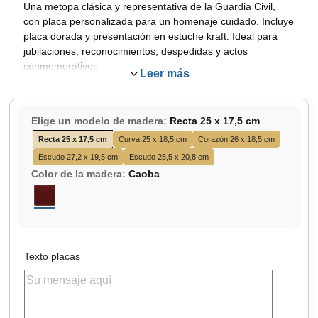
Una metopa clásica y representativa de la Guardia Civil,
con placa personalizada para un homenaje cuidado. Incluye
placa dorada y presentación en estuche kraft. Ideal para
jubilaciones, reconocimientos, despedidas y actos
conmemorativos.
Leer más
Metopa clásica de la Guardia Civil
con emblema
“espada y fasces”, Corona Real superior en volumen
3D y base de madera.
Elige un modelo de madera:
Recta 25 x 17,5 cm
Acabado en
bronce envejecido o latón
, con
Recta 25 x 17,5 cm
Curva 25 x 18,5 cm
Corazón 26 x 18,5 cm
estética institucional sobria y representativa.
Escudo 27,2 x 19,5 cm
Escudo 25,5 x 20,8 cm
Incluye
placa dorada lisa personalizable
para
Color de la madera:
Caoba
nombre, fecha, dedicatoria o texto de agradecimiento.
Caoba
Se presenta en
estuche kraft
, ideal para una
entrega cuidada en homenajes, jubilaciones o
reconocimientos.
Modelo pensado para quienes buscan una
Texto placas
metopa Guardia Civil tradicional
, con emblema fijo
y personalización discreta en la placa.