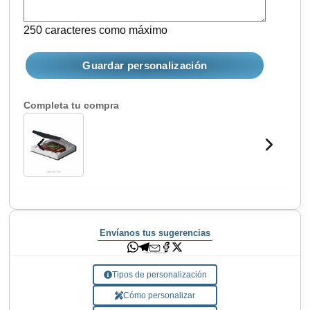
250 caracteres como máximo
Guardar personalización
Completa tu compra
Envíanos tus sugerencias
Comparte tu regalo con los tuyos
Tipos de personalización
Cómo personalizar