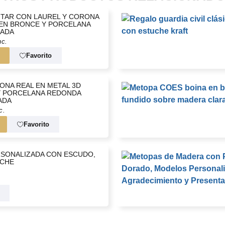
ITAR CON LAUREL Y CORONA
EN BRONCE Y PORCELANA
o el primer día, te
ZADA
 extrema.
nc.
ona especial con un detalle
Favorito
ONA REAL EN METAL 3D
Y PORCELANA REDONDA
ADA
c.
Favorito
RSONALIZADA CON ESCUDO,
UCHE