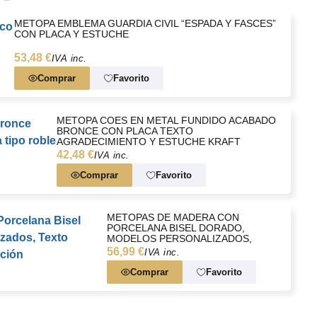
METOPA EMBLEMA GUARDIA CIVIL “ESPADA Y FASCES”
CON PLACA Y ESTUCHE
53,48 €
IVA inc.
Comprar
Favorito
METOPA COES EN METAL FUNDIDO ACABADO
BRONCE CON PLACA TEXTO
AGRADECIMIENTO Y ESTUCHE KRAFT
42,48 €
IVA inc.
Comprar
Favorito
METOPAS DE MADERA CON
PORCELANA BISEL DORADO,
MODELOS PERSONALIZADOS,
TEXTO AGRADECIMIENTO Y
56,99 €
IVA inc.
PRESENTACIÓN
Comprar
Favorito