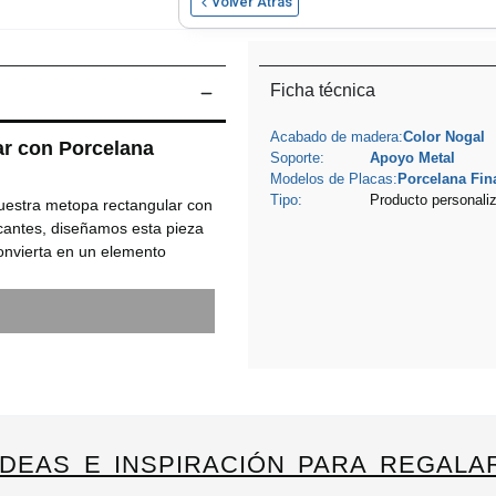
Volver Atrás
Ficha técnica
Acabado de madera:
Color Nogal
r con Porcelana
Soporte:
Apoyo Metal
Modelos de Placas:
Porcelana Fin
Tipo:
Producto personali
nuestra metopa rectangular con
icantes, diseñamos esta pieza
onvierta en un elemento
ntos especiales?
abar ese texto o dedicatoria
dote de que tu regalo sea
estra madera seleccionada
aportando un aire de
IDEAS E INSPIRACIÓN PARA REGALA
ricación artesanal con