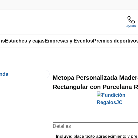
Ayuda
ns
Estuches y cajas
Empresas y Eventos
Premios deportivo
Metopa Personalizada Mader
Rectangular con Porcelana 
Detalles
Incluye
: placa texto agradecimiento y pr