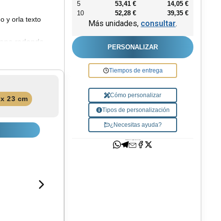
5
53,41 €
14,05 €
10
52,28 €
39,35 €
o y orla texto
Más unidades,
consultar
.
lana redonda.
PERSONALIZAR
Tiempos de entrega
 calidad.
Cómo personalizar
 x 23 cm
Tipos de personalización
¿Necesitas ayuda?
Comparte tu regalo con los tuyos
Envíanos tus sugerencias