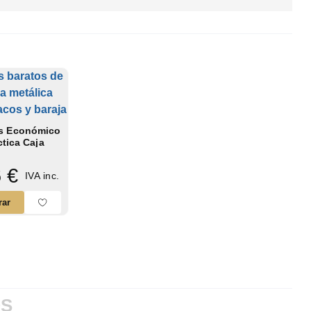
s Económico
ctica Caja
ca con...
 €
IVA inc.
ar
OS