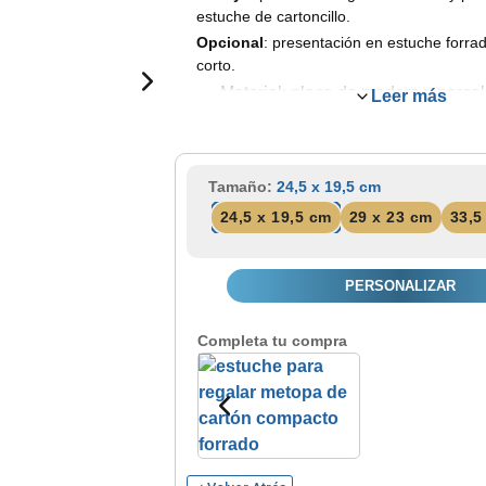
estuche de cartoncillo.
Opcional
: presentación en estuche forrad
corto.
Material: placa de madera y porce
Leer más
Apoyo: U de metal.
Medidas: 3 tamaños.
Color: nogal.
Tamaño:
24,5 x 19,5 cm
Porcelana: personalización de alta
24,5 x 19,5 cm
29 x 23 cm
33,5
PERSONALIZAR
Completa tu compra