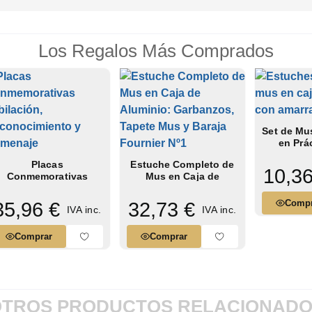
ilidad excepcional para que
Los Regalos Más Comprados
lidad y disco de porcelana
ra una exposición elegante
Set de Mu
en Prá
uestro taller según tus
Metáli
Placas
Estuche Completo de
10,36
Conmemorativas
Mus en Caja de
orma rápida y cuidadosa
Jubilación,
Aluminio:
.
Reconocimiento y
Garbanzos,...
Compr
35,96 €
32,73 €
IVA inc.
IVA inc.
Homenaje
Comprar
Comprar
ión flexibles para adaptarnos
plazo de 5 a 7 días hábiles,
TROS PRODUCTOS RELACIONAD