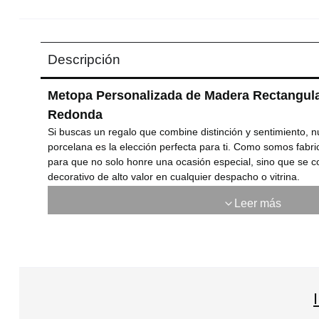
Descripción
Metopa Personalizada de Madera Rectangula
Redonda
Si buscas un regalo que combine distinción y sentimiento, 
porcelana es la elección perfecta para ti. Como somos fabr
para que no solo honre una ocasión especial, sino que se c
decorativo de alto valor en cualquier despacho o vitrina.
¿Por qué elegir esta metopa para tus mome
Leer más
Tu mensaje con alma:
Tienes la posibilidad de gr
que capture la esencia de vuestro momento, asegurán
único e irrepetible.
Sofisticación en los materiales:
La calidez de nu
contrasta con la elegancia de la porcelana redonda, 
distinción que encaja en cualquier estilo decorativo.
Un recuerdo para siempre:
Gracias a nuestra fab