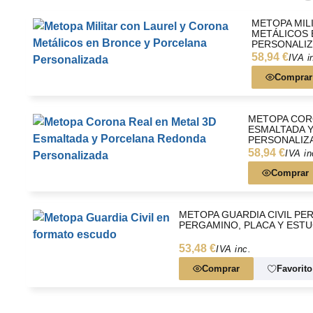
cuidando cada detalle del embalaje.
Recomendación del fabricante:
METOPA MIL
METÁLICOS 
Para que la madera conserve su calidad y brillo original com
PERSONALI
recomendamos que evites exponer la metopa a la humedad
58,94 €
IVA i
No dejes pasar la oportunidad de sorprender a esa pers
Comprar
inolvidable.
PERSONALIZA TU METOPA RECTANGULAR AQUÍ
METOPA COR
ESMALTADA 
PERSONALIZ
58,94 €
IVA in
Comprar
METOPA GUARDIA CIVIL PE
PERGAMINO, PLACA Y EST
53,48 €
IVA inc.
Comprar
Favorito