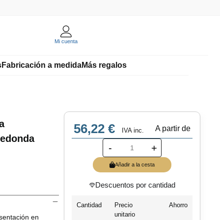
Mi cuenta
s
Fabricación a medida
Más regalos
a
56,22 €
A partir de
IVA inc.
Redonda
-
+
Añadir a la cesta
Descuentos por cantidad
Cantidad
Precio
Ahorro
unitario
esentación en