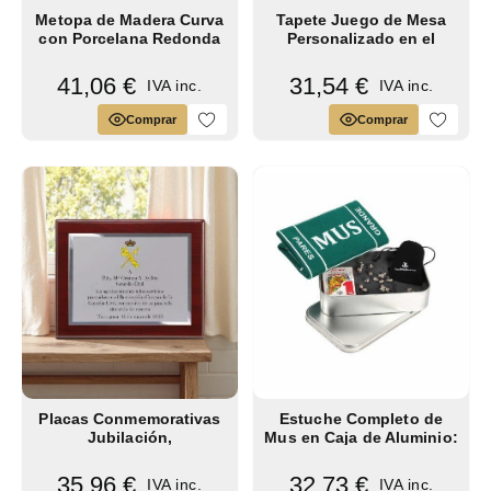
Metopa de Madera Curva
Tapete Juego de Mesa
con Porcelana Redonda
Personalizado en el
Personalizada
Centro y 4 esquinas
41,06 €
31,54 €
IVA inc.
IVA inc.
Comprar
Comprar
Placas Conmemorativas
Estuche Completo de
Jubilación,
Mus en Caja de Aluminio:
Reconocimiento y
Garbanzos,...
Homenaje
35,96 €
32,73 €
IVA inc.
IVA inc.