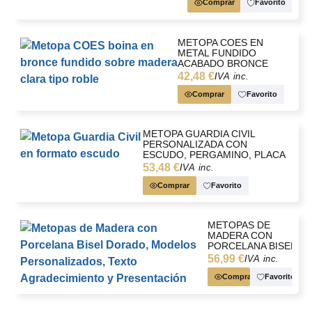
PERSONALIZADA
Comprar
Favorito
METOPA COES EN
METAL FUNDIDO
ACABADO BRONCE
CON PLACA TEXTO
42,48 €
IVA inc.
AGRADECIMIENTO Y
ESTUCHE KRAFT
Comprar
Favorito
METOPA GUARDIA CIVIL
PERSONALIZADA CON
ESCUDO, PERGAMINO, PLACA
Y ESTUCHE
53,48 €
IVA inc.
Comprar
Favorito
METOPAS DE
MADERA CON
PORCELANA BISEL
DORADO,
56,99 €
IVA inc.
MODELOS
PERSONALIZADOS,
Comprar
Favorito
TEXTO
AGRADECIMIENTO
Y PRESENTACIÓN