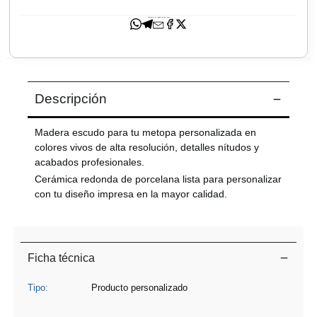
Comparte tu regalo con los tuyos
Envíanos tus sugerencias
Descripción
Madera escudo para tu metopa personalizada en
colores vivos de alta resolución, detalles nítudos y
acabados profesionales.
Cerámica redonda de porcelana lista para personalizar
con tu diseño impresa en la mayor calidad.
Leer más
Ficha técnica
Tipo:
Producto personalizado