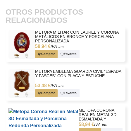
OTROS PRODUCTOS
RELACIONADOS
METOPA MILITAR CON LAUREL Y CORONA
METÁLICOS EN BRONCE Y PORCELANA
PERSONALIZADA
58,94 €
IVA inc.
Comprar
Favorito
METOPA EMBLEMA GUARDIA CIVIL “ESPADA
Y FASCES” CON PLACA Y ESTUCHE
53,48 €
IVA inc.
Comprar
Favorito
METOPA CORONA
REAL EN METAL 3D
ESMALTADA Y
PORCELANA
58,94 €
IVA inc.
REDONDA