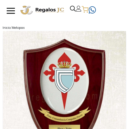
/
Inicio
Metopas